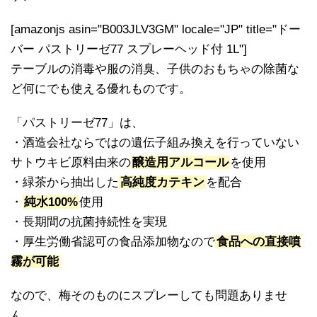
[amazonjs asin="B003JLV3GM" locale="JP" title="ドー
バー パストリーゼ77 スプレーヘッド付 1L"]
テーブルの消毒や服の消臭、子供のおもちゃの除菌な
ど何にでも使える優れものです。
「パストリーゼ77」は、
・酒造会社ならではの遺伝子組み換えを行っていない
サトウキビ原料由来の
醸造用アルコール
を使用
・緑茶から抽出した
高純度カテキン
を配合
・
純水100%
使用
・長期間の抗菌持続性を実現
・厚生労働省認可の食品添加物なので
食品への直接噴
霧が可能
なので、梅そのものにスプレーしても問題ありませ
ん。