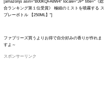
[amazonjs asin="B00KQFA8W4" locale="JP" title="《総
合ランキング第１位受賞》 極細のミストを噴霧する ス
プレーボトル 【250ML】"]
ファブリーズ買うよりお得で自分好みの香りが作れま
すよ～
スポンサーリンク