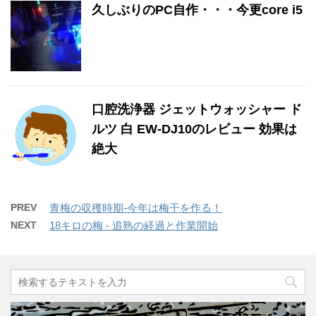
久しぶりのPC自作・・・今更core i5
口腔洗浄器 ジェットウォッシャー ド
ルツ 白 EW-DJ10のレビュー 効果は
絶大
PREV
青梅の収穫時期-今年は梅干を作る！
NEXT
18キロの梅 - 追熟の経過と作業開始