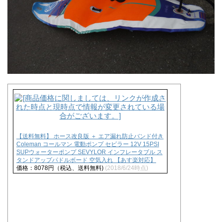
【送料無料】 ホース改良版 ＋ エア漏れ防止バンド付き
Coleman コールマン 電動ポンプ セビラー 12V 15PSI
SUPウォーターポンプ SEVYLOR インフレータブル ス
タンドアップパドルボード 空気入れ 【あす楽対応】
価格：8078円（税込、送料無料)
(2018/6/24時点)