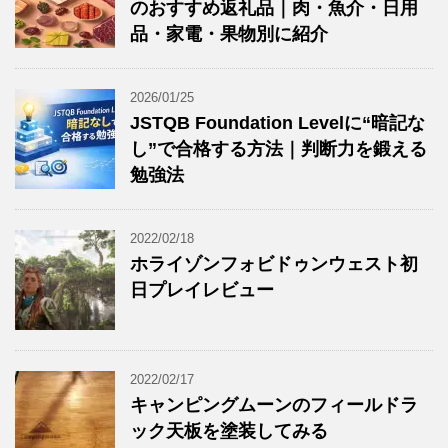
のおすすめ返礼品｜肉・魚介・日用
品・家電・果物別に紹介
2026/01/25
JSTQB Foundation Levelに“暗記な
し”で合格する方法｜判断力を鍛える
勉強法
2022/02/18
ホライゾンフォビドゥンウェスト初
日プレイレビュー
2022/02/17
キャンピングムーンのフィールドラ
ック天板を塗装してみる