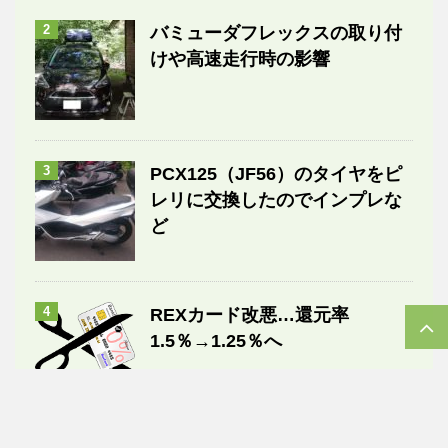
2
バミューダフレックスの取り付
けや高速走行時の影響
3
PCX125（JF56）のタイヤをピ
レリに交換したのでインプレな
ど
4
REXカード改悪…還元率
1.5％→1.25％へ
5
口腔洗浄器 ジェットウォッシャ