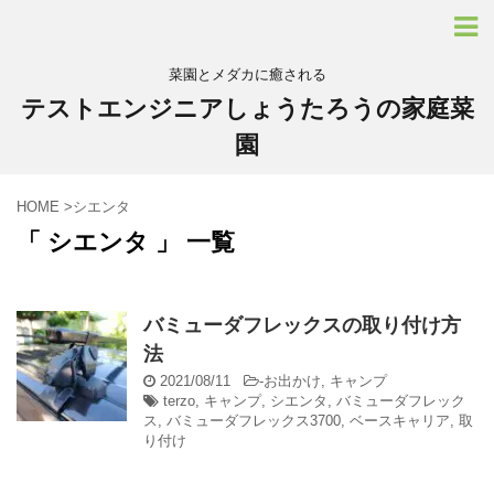
菜園とメダカに癒される
テストエンジニアしょうたろうの家庭菜
園
HOME
>
シエンタ
「 シエンタ 」 一覧
バミューダフレックスの取り付け方
法
2021/08/11
-
お出かけ
,
キャンプ
terzo
,
キャンプ
,
シエンタ
,
バミューダフレック
ス
,
バミューダフレックス3700
,
ベースキャリア
,
取
り付け