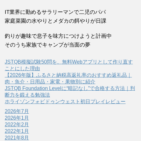
IT業界に勤めるサラリーマンで二児のパパ
家庭菜園の水やりとメダカの餌やりが日課
釣りが趣味で息子を味方につけようと計画中
そのうち家族でキャンプが当面の夢
JSTQB模擬試験50問を、無料Webアプリとして作り直す
ことにした理由
【2026年版】ふるさと納税高返礼率のおすすめ返礼品｜
肉・魚介・日用品・家電・果物別に紹介
JSTQB Foundation Levelに“暗記なし”で合格する方法｜判
断力を鍛える勉強法
ホライゾンフォビドゥンウェスト初日プレイレビュー
2026年7月
2026年1月
2022年2月
2022年1月
2021年8月