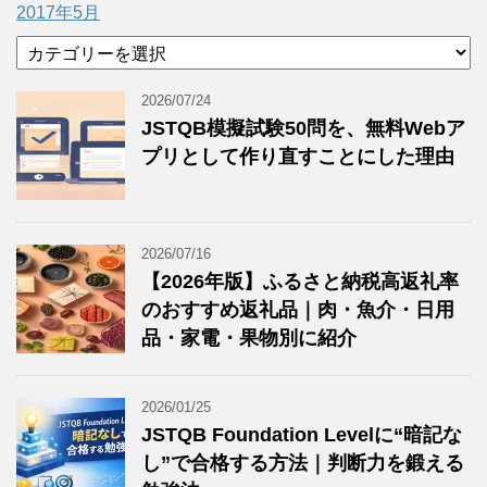
2017年5月
カ
テ
ゴ
2026/07/24
リ
JSTQB模擬試験50問を、無料Webア
ー
プリとして作り直すことにした理由
2026/07/16
【2026年版】ふるさと納税高返礼率
のおすすめ返礼品｜肉・魚介・日用
品・家電・果物別に紹介
2026/01/25
JSTQB Foundation Levelに“暗記な
し”で合格する方法｜判断力を鍛える